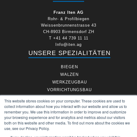
Franz Iten AG
Rohr- & Profilbiegen
Weissenbrunnenstrasse 43
CH-8903 Birmensdorf ZH
T +41 44 739 11 11
Info@iten.ag
UNSERE SPEZIALITÄTEN
BIEGEN
WALZEN
WERKZEUGBAU
VORRICHTUNGSBAU
DIMENSIONEN
This website stores cookies on your computer. These cookies are used to
LEGIERUNGEN
collect information about how you interact with our website and allow us to
remember you. We use this information in order to improve and customize
FRANZ ITEN AG
your browsing experience and for analytics and metrics about our visitors
both on this website and other media. To find out more about the cookies we
DOWNLOADS
use, see our Privacy Policy.
IMPRESSUM