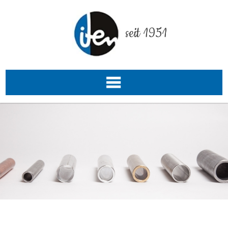
seit 1951
de
EN