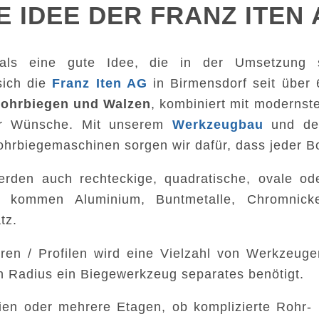
E IDEE DER FRANZ ITEN
, als eine gute Idee, die in der Umsetzung 
sich die
Franz Iten AG
in Birmensdorf seit über 
ohrbiegen und Walzen
, kombiniert mit modernste
rer Wünsche. Mit unserem
Werkzeugbau
und de
hrbiegemaschinen sorgen wir dafür, dass jeder Bo
den auch rechteckige, quadratische, ovale ode
f kommen Aluminium, Buntmetalle, Chromnickel
tz.
en / Profilen wird eine Vielzahl von Werkzeugen
n Radius ein Biegewerkzeug separates benötigt.
ien oder mehrere Etagen, ob komplizierte Rohr- I