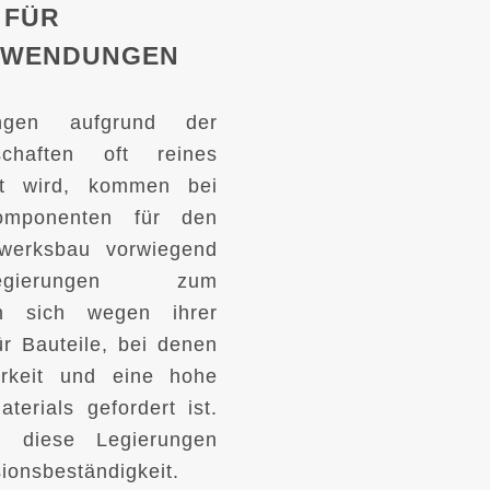
 FÜR
NWENDUNGEN
ungen aufgrund der
schaften oft reines
et wird, kommen bei
komponenten für den
twerksbau vorwiegend
n-Legierungen zum
en sich wegen ihrer
ür Bauteile, bei denen
rkeit und eine hohe
terials gefordert ist.
n diese Legierungen
sionsbeständigkeit.