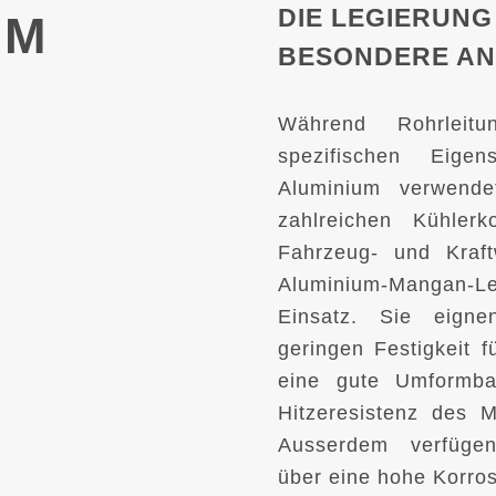
DIE LEGIERUNG
UM
BESONDERE A
Während Rohrleit
spezifischen Eigen
Aluminium verwend
zahlreichen Kühler
Fahrzeug- und Kraf
Aluminium-Manga
Einsatz. Sie eign
geringen Festigkeit f
eine gute Umformba
Hitzeresistenz des Ma
Ausserdem verfüge
über eine hohe Korro