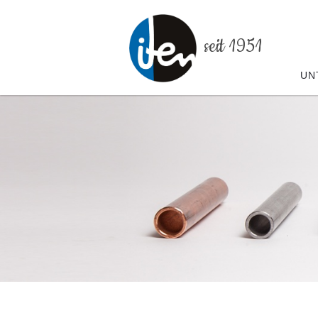
seit 1951
UN