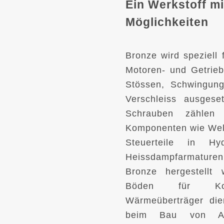
Ein Werkstoff mit
Möglichkeiten
Bronze wird speziell 
Motoren- und Getriebe
Stössen, Schwingun
Verschleiss ausgese
Schrauben zählen
Komponenten wie Wel
Steuerteile in Hy
Heissdampfarmature
Bronze hergestellt 
Böden für Kon
Wärmeüberträger di
beim Bau von Ap