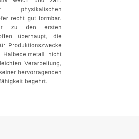
lativ weich und zäh.
r physikalischen
fer recht gut formbar.
fer zu den ersten
offen überhaupt, die
für Produktionszwecke
 Halbedelmetall nicht
leichten Verarbeitung,
seiner hervorragenden
ähigkeit begehrt.