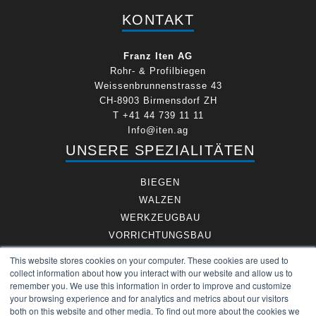
KONTAKT
Franz Iten AG
Rohr- & Profilbiegen
Weissenbrunnenstrasse 43
CH-8903 Birmensdorf ZH
T +41 44 739 11 11
Info@iten.ag
UNSERE SPEZIALITÄTEN
BIEGEN
WALZEN
WERKZEUGBAU
VORRICHTUNGSBAU
DIMENSIONEN
This website stores cookies on your computer. These cookies are used to
LEGIERUNGEN
collect information about how you interact with our website and allow us to
remember you. We use this information in order to improve and customize
FRANZ ITEN AG
your browsing experience and for analytics and metrics about our visitors
both on this website and other media. To find out more about the cookies we