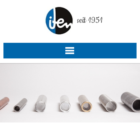
seit 1951
de
EN