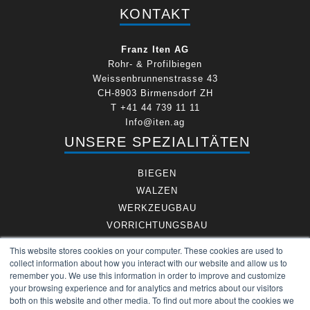
KONTAKT
Franz Iten AG
Rohr- & Profilbiegen
Weissenbrunnenstrasse 43
CH-8903 Birmensdorf ZH
T +41 44 739 11 11
Info@iten.ag
UNSERE SPEZIALITÄTEN
BIEGEN
WALZEN
WERKZEUGBAU
VORRICHTUNGSBAU
DIMENSIONEN
This website stores cookies on your computer. These cookies are used to
LEGIERUNGEN
collect information about how you interact with our website and allow us to
remember you. We use this information in order to improve and customize
FRANZ ITEN AG
your browsing experience and for analytics and metrics about our visitors
both on this website and other media. To find out more about the cookies we