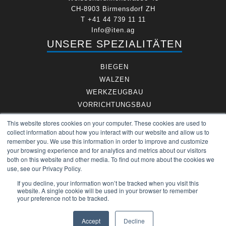
CH-8903 Birmensdorf ZH
T +41 44 739 11 11
Info@iten.ag
UNSERE SPEZIALITÄTEN
BIEGEN
WALZEN
WERKZEUGBAU
VORRICHTUNGSBAU
DIMENSIONEN
This website stores cookies on your computer. These cookies are used to
LEGIERUNGEN
collect information about how you interact with our website and allow us to
remember you. We use this information in order to improve and customize
FRANZ ITEN AG
your browsing experience and for analytics and metrics about our visitors
both on this website and other media. To find out more about the cookies we
DOWNLOADS
use, see our Privacy Policy.
IMPRESSUM
If you decline, your information won’t be tracked when you visit this
website. A single cookie will be used in your browser to remember
AGB`s
your preference not to be tracked.
DATENSCHUTZ
KONTAKT
Accept
Decline