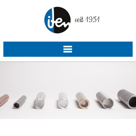
seit 1951
de
EN